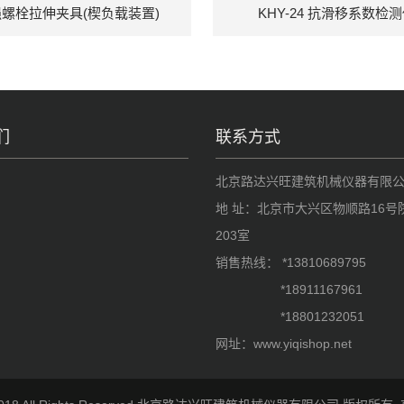
螺栓拉伸夹具(楔负载装置)
KHY-24 抗滑移系数检
们
联系方式
北京路达兴旺建筑机械仪器有限
地 址：北京市大兴区物顺路16号
203室
销售热线： *13810689795
*18911167961
*18801232051
网址：www.yiqishop.net