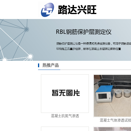
热推产品
混凝土抗氮气渗透
混凝土气体渗透试