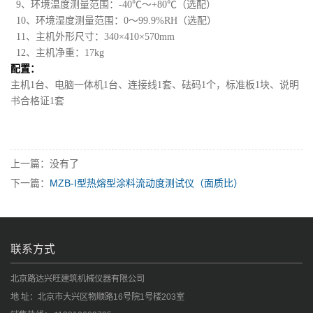
9、环境温度测量范围：-40℃～+80℃（选配）
10、环境湿度测量范围：0～99.9%RH（选配）
11、主机外形尺寸：340×410×570mm
12、主机净重：17kg
配置：
主机1台、电脑一体机1台、连接线1套、砝码1个，标准板1块、说明
书合格证1套
上一篇：没有了
下一篇：
MZB-I型热熔型涂料流动度测试仪（面质比）
联系方式
北京路达兴旺建筑机械仪器有限公司
地 址：北京市大兴区物顺路16号院1号楼203室